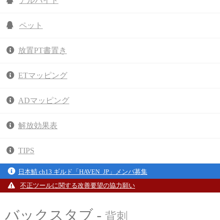
アルバイト
ペット
放置PT書置き
ETマッピング
ADマッピング
解放効果表
TIPS
日本鯖 ch13 ギルド「HAVEN_JP」メンバ募集
不正ツールに関する改善要望の協力願い
バックスタブ -
背刺