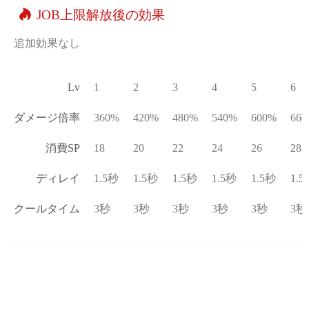
JOB上限解放後の効果
追加効果なし
Lv
1
2
3
4
5
6
ダメージ倍率
360%
420%
480%
540%
600%
66
消費SP
18
20
22
24
26
28
ディレイ
1.5秒
1.5秒
1.5秒
1.5秒
1.5秒
1.5
クールタイム
3秒
3秒
3秒
3秒
3秒
3秒