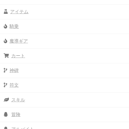
アイテム
騎乗
魔導ギア
カート
神碑
符文
スキル
冒険