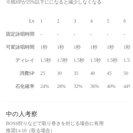
※残HPが25%以下にになると減少しなくなる
Lv
1
2
3
4
5
6
固定詠唱時間
-
-
-
-
-
-
可変詠唱時間
1秒
1秒
1秒
1秒
1秒
1秒
ディレイ
1.5秒
1.5秒
1.5秒
1.5秒
1.5秒
1.5
消費SP
25
30
35
40
45
50
石化確率
24%
28%
32%
36%
40%
44%
中の人考察
BOSS狩りなどで取り巻きを封じる場合に有用
推奨Lv.10（取る場合）