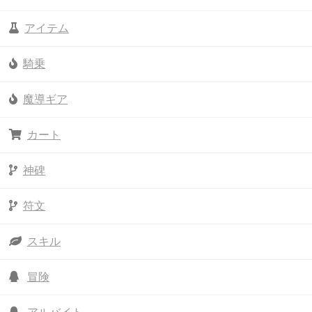
アイテム
騎乗
魔導ギア
カート
神碑
符文
スキル
冒険