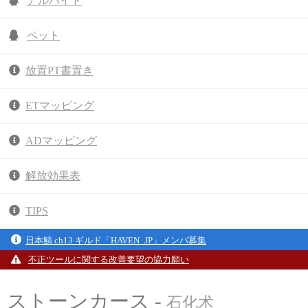
アルバイト
ペット
放置PT書置き
ETマッピング
ADマッピング
解放効果表
TIPS
日本鯖 ch13 ギルド「HAVEN_JP」メンバ募集
不正ツールに関する改善要望の協力願い
ストーンカース -
石化术