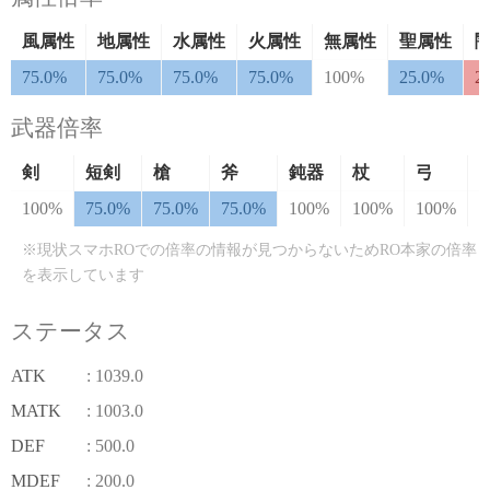
風属性
地属性
水属性
火属性
無属性
聖属性
75.0%
75.0%
75.0%
75.0%
100%
25.0%
2
武器倍率
剣
短剣
槍
斧
鈍器
杖
弓
100%
75.0%
75.0%
75.0%
100%
100%
100%
1
※現状スマホROでの倍率の情報が見つからないためRO本家の倍率
を表示しています
ステータス
ATK
: 1039.0
MATK
: 1003.0
DEF
: 500.0
MDEF
: 200.0