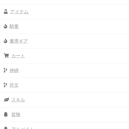
アイテム
騎乗
魔導ギア
カート
神碑
符文
スキル
冒険