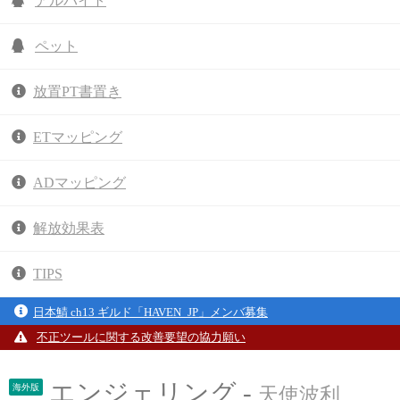
アルバイト
ペット
放置PT書置き
ETマッピング
ADマッピング
解放効果表
TIPS
日本鯖 ch13 ギルド「HAVEN_JP」メンバ募集
不正ツールに関する改善要望の協力願い
エンジェリング -
海外版
天使波利