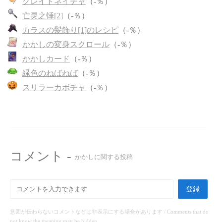
グレイトネイチャ
（-％）
亡灵之锤[2]
（-％）
カラスの髪飾り[1]のレシピ
（-％）
かかしの変身スクロール
（-％）
かかしカード
（-％）
緑色のねばねば
（-％）
スリラーカボチャ
（-％）
コメント -
かかしに関する投稿
登録
意図が伝わらないコメントなどは非表示にする場合があります / Comments that do
not know the meaning may be hidden.