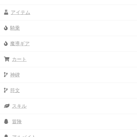
アイテム
騎乗
魔導ギア
カート
神碑
符文
スキル
冒険