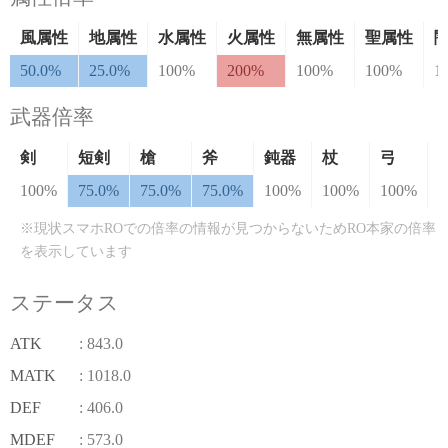
風属性
地属性
水属性
火属性
無属性
聖属性
50.0%
25.0%
100%
200%
100%
100%
1
武器倍率
剣
短剣
槍
斧
鈍器
杖
弓
100%
75.0%
75.0%
75.0%
100%
100%
100%
1
※現状スマホROでの倍率の情報が見つからないためRO本家の倍率
を表示しています
ステータス
ATK
: 843.0
MATK
: 1018.0
DEF
: 406.0
MDEF
: 573.0