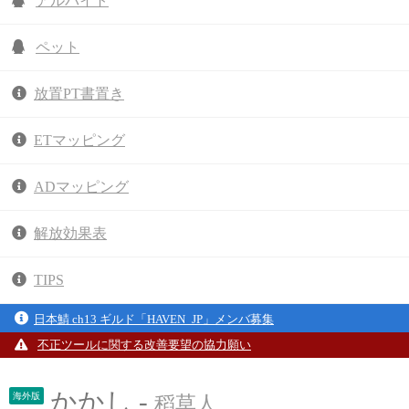
アルバイト
ペット
放置PT書置き
ETマッピング
ADマッピング
解放効果表
TIPS
日本鯖 ch13 ギルド「HAVEN_JP」メンバ募集
不正ツールに関する改善要望の協力願い
かかし -
海外版
稻草人