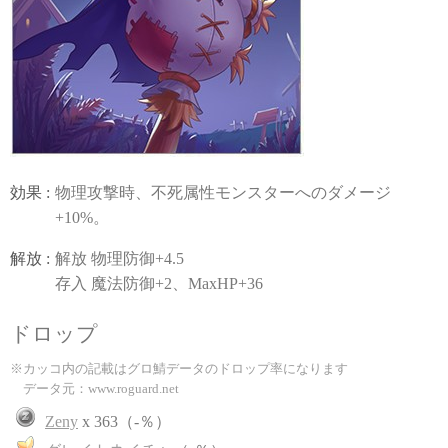
効果 :
物理攻撃時、不死属性モンスターへのダメージ
+10%。
解放 :
解放 物理防御+4.5
存入 魔法防御+2、MaxHP+36
ドロップ
※カッコ内の記載はグロ鯖データのドロップ率になります
データ元：www.roguard.net
Zeny
x 363（-％）