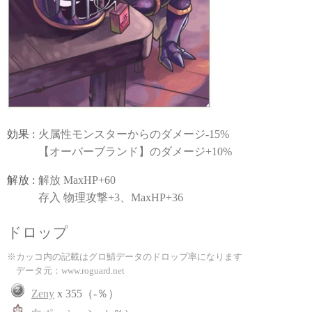
効果 :
火属性モンスターからのダメージ-15%
【オーバーブランド】のダメージ+10%
解放 :
解放 MaxHP+60
存入 物理攻撃+3、MaxHP+36
ドロップ
※カッコ内の記載はグロ鯖データのドロップ率になります
データ元：www.roguard.net
Zeny
x 355（-％）