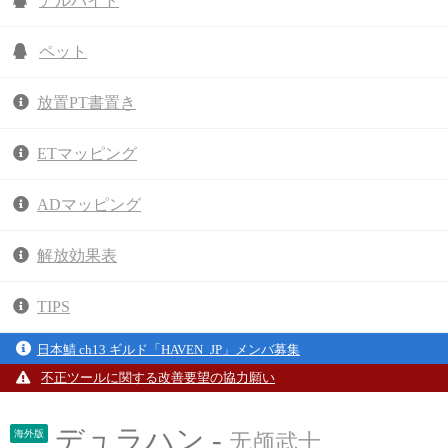
アルバイト
ペット
放置PT書置き
ETマッピング
ADマッピング
解放効果表
TIPS
日本鯖 ch13 ギルド「HAVEN_JP」メンバ募集
不正ツールに関する改善要望の協力願い
デュラハン -
海外版
无颅武士