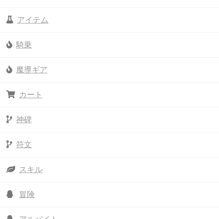
アイテム
騎乗
魔導ギア
カート
神碑
符文
スキル
冒険