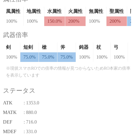
風属性
地属性
水属性
火属性
無属性
聖属性
100%
100%
150.0%
200%
100%
200%
2
武器倍率
剣
短剣
槍
斧
鈍器
杖
弓
100%
75.0%
75.0%
75.0%
100%
100%
100%
1
※現状スマホROでの倍率の情報が見つからないためRO本家の倍率
を表示しています
ステータス
ATK
: 1353.0
MATK
: 880.0
DEF
: 716.0
MDEF
: 331.0