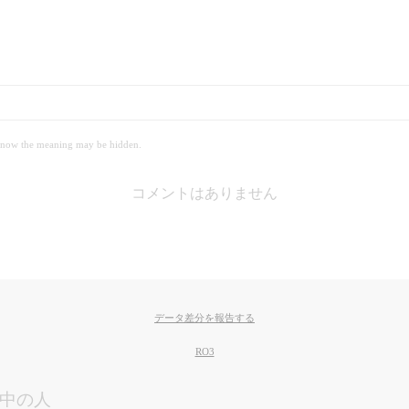
 meaning may be hidden.
コメントはありません
データ差分を報告する
RO3
中の人