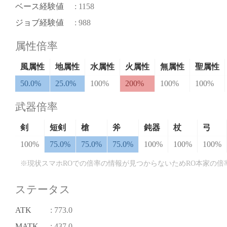
ベース経験値
: 1158
ジョブ経験値
: 988
属性倍率
風属性
地属性
水属性
火属性
無属性
聖属性
50.0%
25.0%
100%
200%
100%
100%
武器倍率
剣
短剣
槍
斧
鈍器
杖
弓
100%
75.0%
75.0%
75.0%
100%
100%
100%
※現状スマホROでの倍率の情報が見つからないためRO本家の倍
ステータス
ATK
: 773.0
MATK
: 437.0