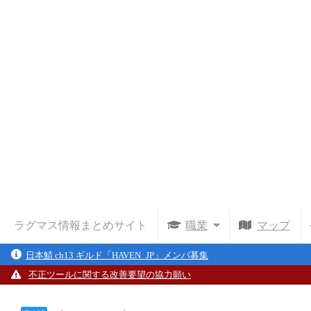
ラグマス情報まとめサイト
職業
マップ
日本鯖 ch13 ギルド「HAVEN_JP」メンバ募集
不正ツールに関する改善要望の協力願い