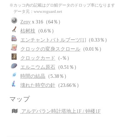
※カッコ内の記載はグロ鯖データのドロップ率になります
データ元：www.roguard.net
Zeny
x 316（64％）
枯树枝
（0.6％）
エンチャントバトルブーツ[1]
（0.33％）
クロックの変身スクロール
（0.01％）
クロックカード
（-％）
エルニウム原石
（0.51％）
時間の結晶
（5.38％）
壊れた時空の針
（23.66％）
マップ
アルデバラン時計塔地上1F / 钟楼1F