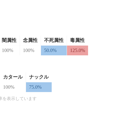
闇属性
念属性
不死属性
毒属性
100%
100%
50.0%
125.0%
カタール
ナックル
100%
75.0%
率を表示しています