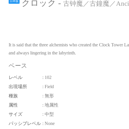
クロック -
日本版
古钟魔／古鐘魔／Ancient
It is said that the three alchemists who created the Clock Tower 
and always lingering in the labyrinth.
ベース
レベル
: 102
出現場所
: Field
種族
: 無形
属性
: 地属性
サイズ
: 中型
パッシブレベル
: None