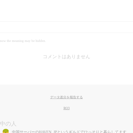
 meaning may be hidden.
コメントはありません
データ差分を報告する
RO3
中の人
中国サーバーのHAVEN_JPというギルドでひっそりと暮らしてます