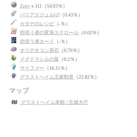
Zeny
x 311（54.93％）
バリアスジュル[2]
（0.43％）
カタナのレシピ
（-％）
彷徨う者の変身スクロール
（0.02％）
彷徨う者カード
（-％）
オリデオコン原石
（0.76％）
イグドラシルの葉
（0.2％）
サイファー
（16.11％）
グラストヘイム王家勲章
（22.82％）
マップ
グラストヘイム本館 / 古城大厅