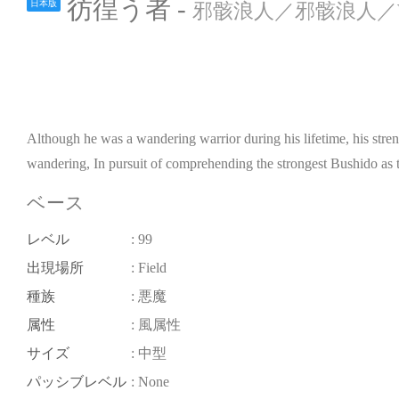
彷徨う者 -
日本版
邪骸浪人／邪骸浪人／Wan
Although he was a wandering warrior during his lifetime, his stren
wandering, In pursuit of comprehending the strongest Bushido as t
ベース
レベル
: 99
出現場所
: Field
種族
: 悪魔
属性
: 風属性
サイズ
: 中型
パッシブレベル
: None