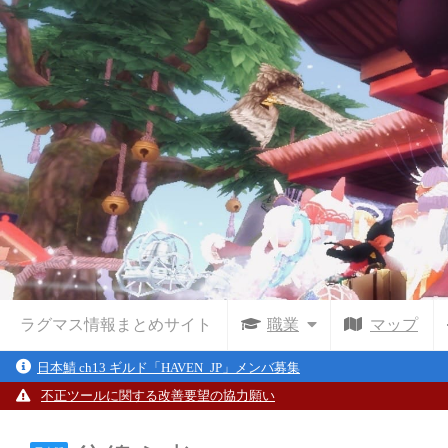
ラグマス情報まとめサイト
職業
マップ
日本鯖 ch13 ギルド「HAVEN_JP」メンバ募集
不正ツールに関する改善要望の協力願い