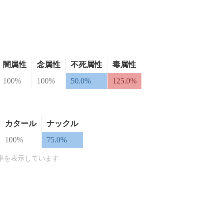
闇属性
念属性
不死属性
毒属性
100%
100%
50.0%
125.0%
カタール
ナックル
100%
75.0%
率を表示しています