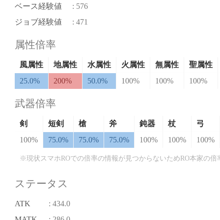
ベース経験値
: 576
ジョブ経験値
: 471
属性倍率
風属性
地属性
水属性
火属性
無属性
聖属性
25.0%
200%
50.0%
100%
100%
100%
武器倍率
剣
短剣
槍
斧
鈍器
杖
弓
100%
75.0%
75.0%
75.0%
100%
100%
100%
※現状スマホROでの倍率の情報が見つからないためRO本家の倍
ステータス
ATK
: 434.0
MATK
: 286.0