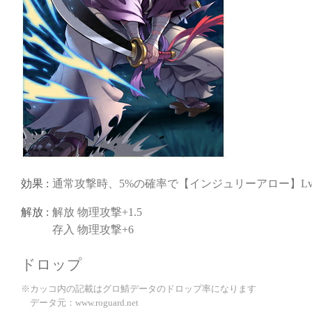
効果 :
通常攻撃時、5%の確率で【インジュリーアロー】Lv
解放 :
解放 物理攻撃+1.5
存入 物理攻撃+6
ドロップ
※カッコ内の記載はグロ鯖データのドロップ率になります
データ元：www.roguard.net