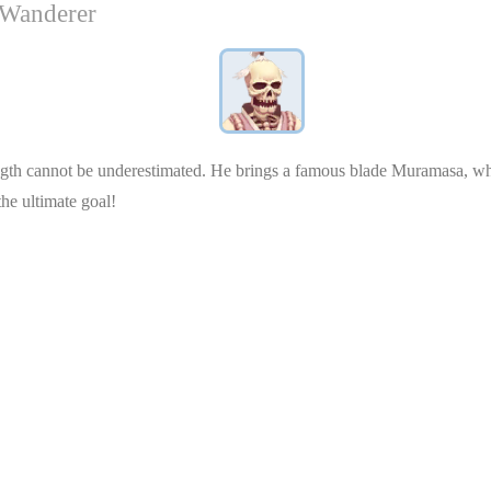
derer
gth cannot be underestimated. He brings a famous blade Muramasa, which 
he ultimate goal!