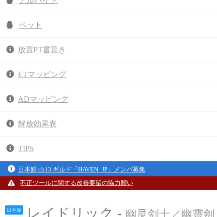
アルバイト
ペット
放置PT書置き
ETマッピング
ADマッピング
解放効果表
TIPS
日本鯖 ch13 ギルド「HAVEN_JP」メンバ募集
不正ツールに関する改善要望の協力願い
レイドリック -
日本版
幽灵剑士／幽靈劍