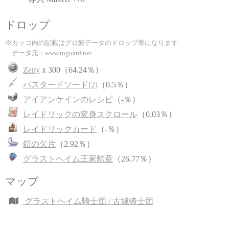
ドロップ
※カッコ内の記載はグロ鯖データのドロップ率になります
データ元：www.roguard.net
Zeny
x 300（64.24％）
バスタードソード[2]
（0.5％）
アイアンケインのレシピ
（-％）
レイドリックの変身スクロール
（0.03％）
レイドリックカード
（-％）
鎧の欠片
（2.92％）
グラストヘイム王家勲章
（26.77％）
マップ
グラストヘイム騎士団 / 古城骑士团