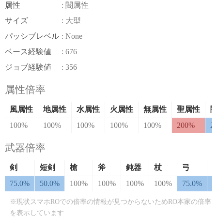
属性
: 闇属性
サイズ
: 大型
パッシブレベル
: None
ベース経験値
: 676
ジョブ経験値
: 356
属性倍率
風属性
地属性
水属性
火属性
無属性
聖属性
100%
100%
100%
100%
100%
200%
2
武器倍率
剣
短剣
槍
斧
鈍器
杖
弓
75.0%
50.0%
100%
100%
100%
100%
75.0%
7
※現状スマホROでの倍率の情報が見つからないためRO本家の倍率
を表示しています