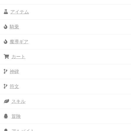
アイテム
騎乗
魔導ギア
カート
神碑
符文
スキル
冒険