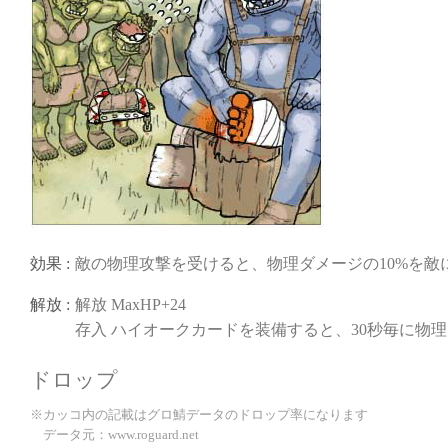
効果 :
敵の物理攻撃を受けると、物理ダメージの10%を敵
解放 :
解放 MaxHP+24
存入 ハイオークカードを装備すると、30秒毎に物理
ドロップ
※カッコ内の記載はグロ鯖データのドロップ率になります
データ元：www.roguard.net