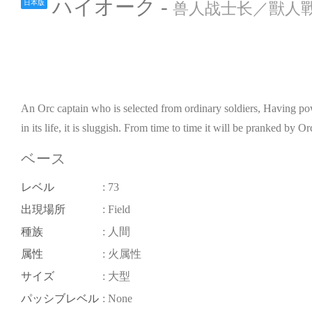
ハイオーク -
日本版
兽人战士长／獸人戰士
An Orc captain who is selected from ordinary soldiers, Having powe
in its life, it is sluggish. From time to time it will be pranked by Orc
ベース
レベル
: 73
出現場所
: Field
種族
: 人間
属性
: 火属性
サイズ
: 大型
パッシブレベル
: None