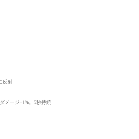
に反射
ダメージ+1%。5秒持続