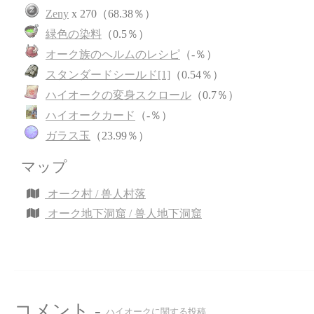
Zeny
x 270（68.38％）
緑色の染料
（0.5％）
オーク族のヘルムのレシピ
（-％）
スタンダードシールド[1]
（0.54％）
ハイオークの変身スクロール
（0.7％）
ハイオークカード
（-％）
ガラス玉
（23.99％）
マップ
オーク村 / 兽人村落
オーク地下洞窟 / 兽人地下洞窟
コメント -
ハイオークに関する投稿