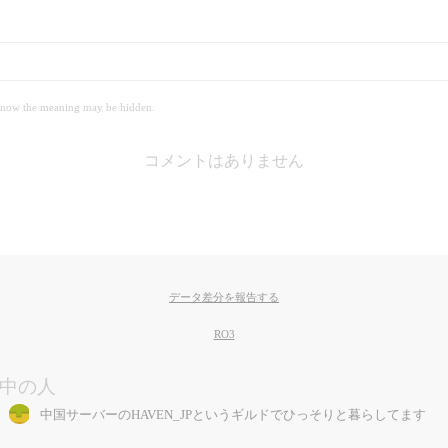
 meaning may be hidden.
コメントはありません
データ差分を報告する
RO3
中の人
中国サーバーのHAVEN_JPというギルドでひっそりと暮らしてます