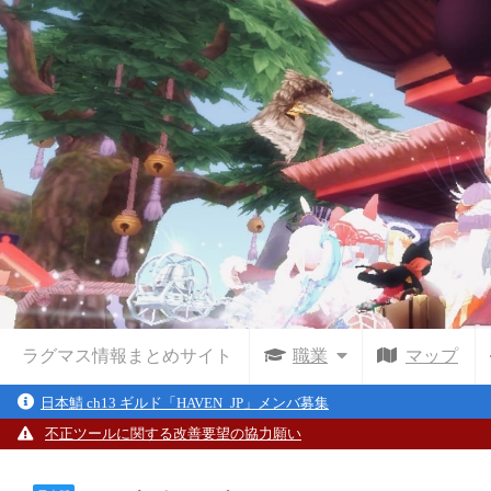
ラグマス情報まとめサイト
職業
マップ
日本鯖 ch13 ギルド「HAVEN_JP」メンバ募集
不正ツールに関する改善要望の協力願い