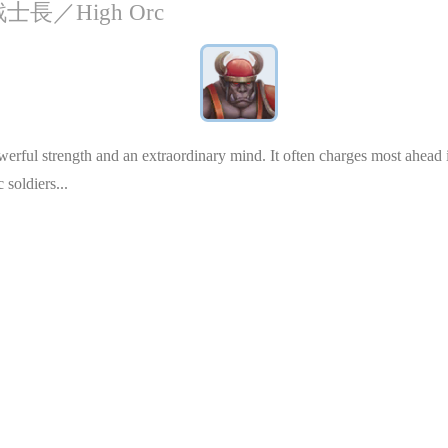
長／High Orc
rful strength and an extraordinary mind. It often charges most ahead i
 soldiers...