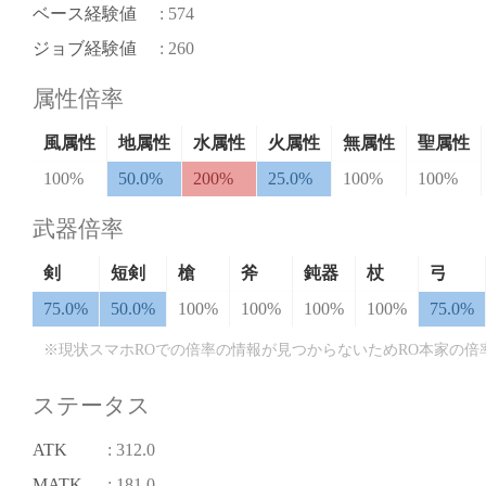
ベース経験値
: 574
ジョブ経験値
: 260
属性倍率
風属性
地属性
水属性
火属性
無属性
聖属性
100%
50.0%
200%
25.0%
100%
100%
武器倍率
剣
短剣
槍
斧
鈍器
杖
弓
75.0%
50.0%
100%
100%
100%
100%
75.0%
※現状スマホROでの倍率の情報が見つからないためRO本家の倍
ステータス
ATK
: 312.0
MATK
: 181.0