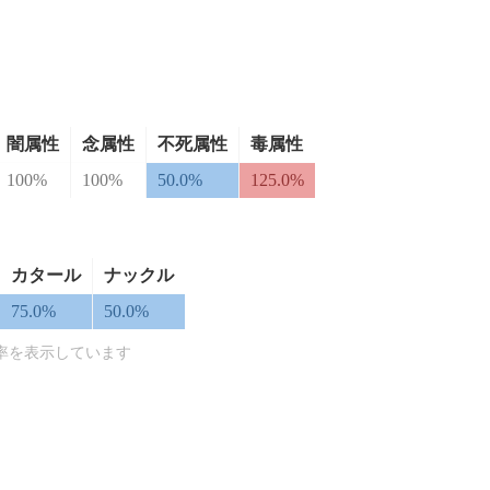
闇属性
念属性
不死属性
毒属性
100%
100%
50.0%
125.0%
カタール
ナックル
75.0%
50.0%
率を表示しています