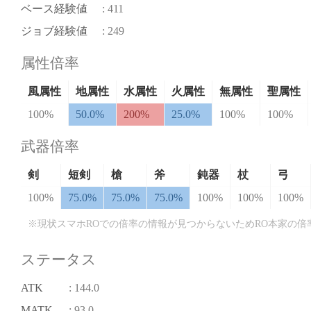
ベース経験値
: 411
ジョブ経験値
: 249
属性倍率
風属性
地属性
水属性
火属性
無属性
聖属性
100%
50.0%
200%
25.0%
100%
100%
武器倍率
剣
短剣
槍
斧
鈍器
杖
弓
100%
75.0%
75.0%
75.0%
100%
100%
100%
※現状スマホROでの倍率の情報が見つからないためRO本家の倍
ステータス
ATK
: 144.0
MATK
: 93.0