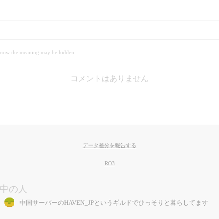
 meaning may be hidden.
コメントはありません
データ差分を報告する
RO3
中の人
中国サーバーのHAVEN_JPというギルドでひっそりと暮らしてます