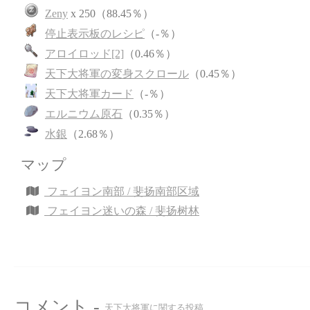
Zeny
x 250（88.45％）
停止表示板のレシピ
（-％）
アロイロッド[2]
（0.46％）
天下大将軍の変身スクロール
（0.45％）
天下大将軍カード
（-％）
エルニウム原石
（0.35％）
水銀
（2.68％）
マップ
フェイヨン南部 / 斐扬南部区域
フェイヨン迷いの森 / 斐扬树林
コメント -
天下大将軍に関する投稿