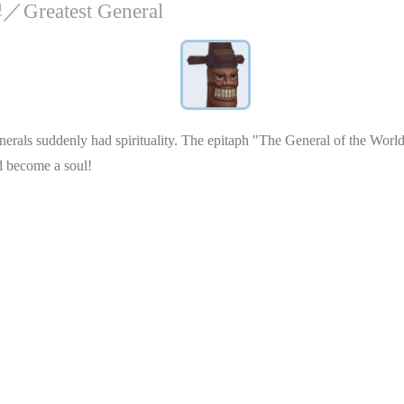
atest General
erals suddenly had spirituality. The epitaph "The General of the World" 
ad become a soul!