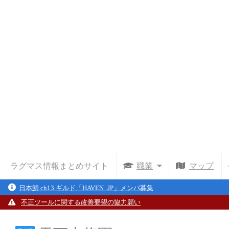
ラグマス情報まとめサイト
職業
マップ
日本鯖 ch13 ギルド「HAVEN_JP」メンバ募集
不正ツールに関する改善要望の協力願い