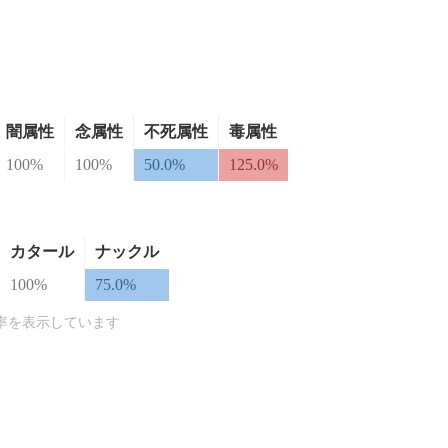
闇属性
念属性
不死属性
毒属性
100%
100%
50.0%
125.0%
カタール
ナックル
100%
75.0%
率を表示しています