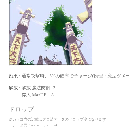
効果 :
通常攻撃時、3%の確率でチャージ(物理・魔法ダメージ
解放 :
解放 魔法防御+2
存入 MaxHP+18
ドロップ
※カッコ内の記載はグロ鯖データのドロップ率になります
データ元：www.roguard.net