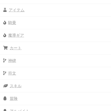
アイテム
騎乗
魔導ギア
カート
神碑
符文
スキル
冒険