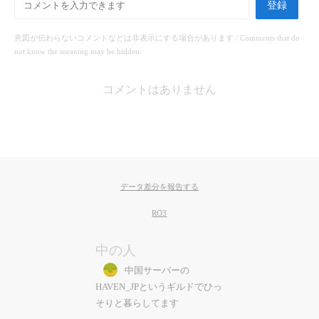
登録
意図が伝わらないコメントなどは非表示にする場合があります / Comments that do
not know the meaning may be hidden.
コメントはありません
データ差分を報告する
RO3
中の人
中国サーバーの
HAVEN_JPというギルドでひっ
そりと暮らしてます