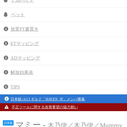
アルバイト
ペット
放置PT書置き
ETマッピング
ADマッピング
解放効果表
TIPS
日本鯖 ch13 ギルド「HAVEN_JP」メンバ募集
不正ツールに関する改善要望の協力願い
マミー -
日本版
木乃伊／木乃伊／Mummy