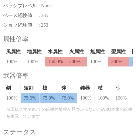
パッシブレベル
: None
ベース経験値
: 335
ジョブ経験値
: 253
属性倍率
風属性
地属性
水属性
火属性
無属性
聖属性
100%
100%
150.0%
200%
100%
200%
2
武器倍率
剣
短剣
槍
斧
鈍器
杖
弓
100%
75.0%
75.0%
75.0%
100%
100%
100%
1
※現状スマホROでの倍率の情報が見つからないためRO本家の倍率
を表示しています
ステータス