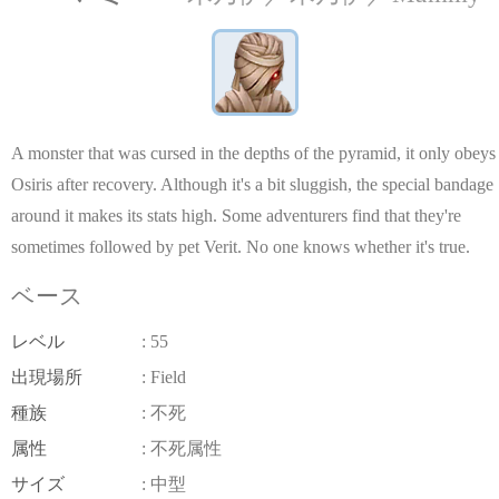
A monster that was cursed in the depths of the pyramid, it only obeys
Osiris after recovery. Although it's a bit sluggish, the special bandage
around it makes its stats high. Some adventurers find that they're
sometimes followed by pet Verit. No one knows whether it's true.
ベース
レベル
: 55
出現場所
: Field
種族
: 不死
属性
: 不死属性
サイズ
: 中型