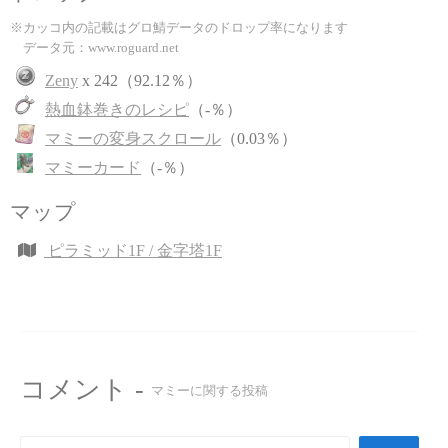
※カッコ内の記載はグロ鯖データのドロップ率になります
データ元：www.roguard.net
Zeny
x 242（92.12％）
熱血鉢巻きのレシピ
（-％）
マミーの変身スクロール
（0.03％）
マミーカード
（-％）
マップ
ピラミッド1F / 金字塔1F
コメント -
マミーに関する投稿