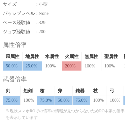
サイズ
: 小型
パッシブレベル
: None
ベース経験値
: 329
ジョブ経験値
: 200
属性倍率
風属性
地属性
水属性
火属性
無属性
聖属性
50.0%
25.0%
100%
200%
100%
100%
1
武器倍率
剣
短剣
槍
斧
鈍器
杖
弓
75.0%
100%
75.0%
50.0%
75.0%
100%
100%
※現状スマホROでの倍率の情報が見つからないためRO本家の倍率
を表示しています