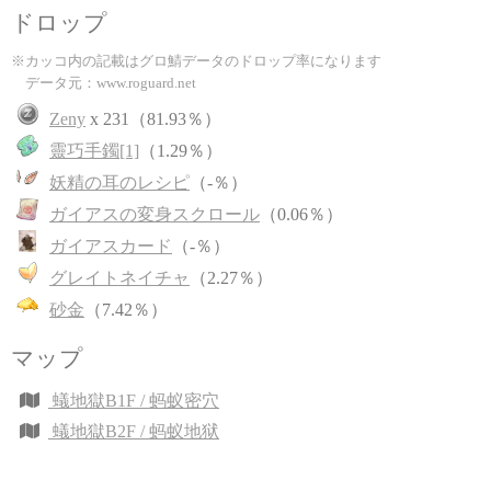
ドロップ
※カッコ内の記載はグロ鯖データのドロップ率になります
データ元：www.roguard.net
Zeny
x 231（81.93％）
靈巧手鐲[1]
（1.29％）
妖精の耳のレシピ
（-％）
ガイアスの変身スクロール
（0.06％）
ガイアスカード
（-％）
グレイトネイチャ
（2.27％）
砂金
（7.42％）
マップ
蟻地獄B1F / 蚂蚁密穴
蟻地獄B2F / 蚂蚁地狱