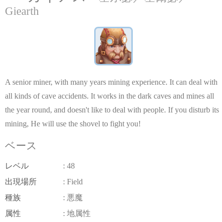
Giearth
A senior miner, with many years mining experience. It can deal with
all kinds of cave accidents. It works in the dark caves and mines all
the year round, and doesn't like to deal with people. If you disturb its
mining, He will use the shovel to fight you!
ベース
レベル
: 48
出現場所
: Field
種族
: 悪魔
属性
: 地属性