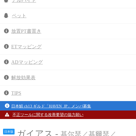
アルバイト
ペット
放置PT書置き
ETマッピング
ADマッピング
解放効果表
TIPS
日本鯖 ch13 ギルド「HAVEN_JP」メンバ募集
不正ツールに関する改善要望の協力願い
ガイアス -
日本版
基尔瑟／基爾瑟／