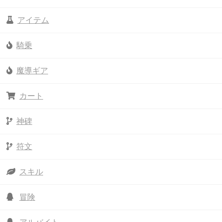
アイテム
騎乗
魔導ギア
カート
神碑
符文
スキル
冒険