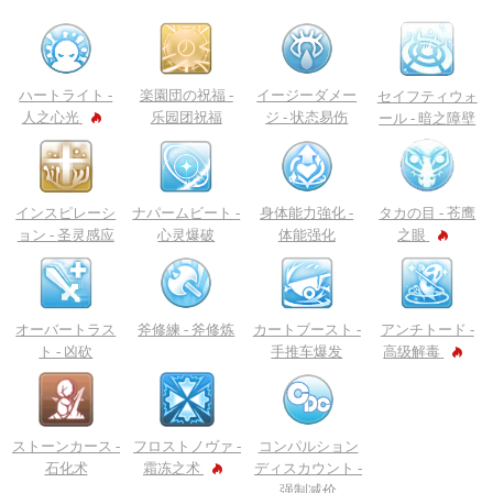
ハートライト -
楽園団の祝福 -
イージーダメー
セイフティウォ
人之心光
乐园团祝福
ジ -
状态易伤
ール -
暗之障壁
インスピレーシ
ナパームビート -
身体能力強化 -
タカの目 -
苍鹰
ョン -
圣灵感应
心灵爆破
体能强化
之眼
オーバートラス
斧修練 -
斧修炼
カートブースト -
アンチトード -
ト -
凶砍
手推车爆发
高级解毒
ストーンカース -
フロストノヴァ -
コンパルション
石化术
霜冻之术
ディスカウント -
强制减价