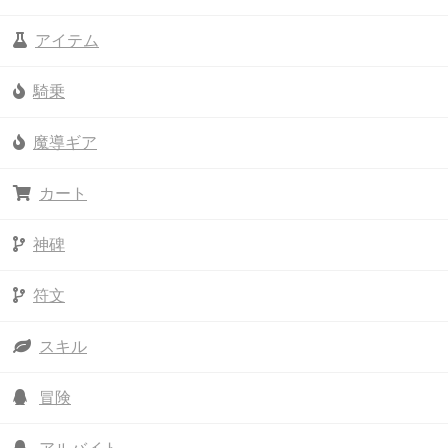
アイテム
騎乗
魔導ギア
カート
神碑
符文
スキル
冒険