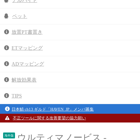
アルバイト
ペット
放置PT書置き
ETマッピング
ADマッピング
解放効果表
TIPS
日本鯖 ch13 ギルド「HAVEN_JP」メンバ募集
不正ツールに関する改善要望の協力願い
ウルティマノービス -
海外版