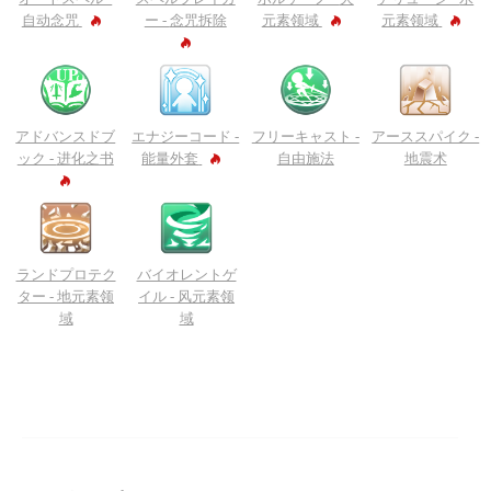
自动念咒
ー -
念咒拆除
元素领域
元素领域
アドバンスドブ
エナジーコード -
フリーキャスト -
アーススパイク -
ック -
进化之书
能量外套
自由施法
地震术
ランドプロテク
バイオレントゲ
ター -
地元素领
イル -
风元素领
域
域