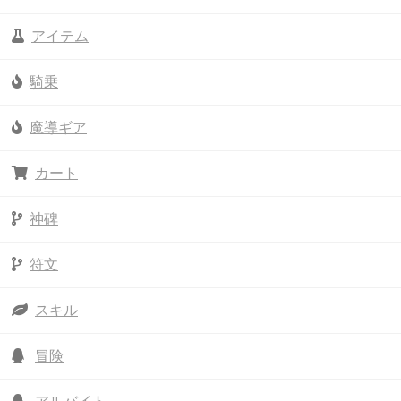
アイテム
騎乗
魔導ギア
カート
神碑
符文
スキル
冒険