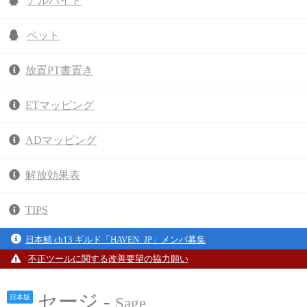
アルバイト
ペット
放置PT書置き
ETマッピング
ADマッピング
解放効果表
TIPS
日本鯖 ch13 ギルド「HAVEN_JP」メンバ募集
不正ツールに関する改善要望の協力願い
セージ -
日本版
Sage