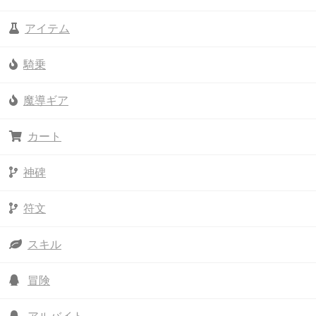
アイテム
騎乗
魔導ギア
カート
神碑
符文
スキル
冒険