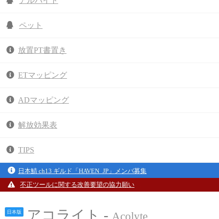
アルバイト
ペット
放置PT書置き
ETマッピング
ADマッピング
解放効果表
TIPS
日本鯖 ch13 ギルド「HAVEN_JP」メンバ募集
不正ツールに関する改善要望の協力願い
アコライト -
日本版
Acolyte