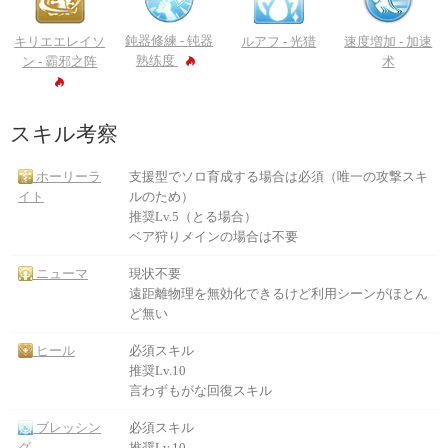
鈍器修練 -
钝器
キリエエレイソ
ルアフ -
光猎
速度増加 -
加速
熟练度
ン -
霸邪之阵
术
スキル考察
ホーリーラ
支援型でソロ育成する場合は必須（唯一の攻撃スキ
イト
ルのため）
推奨Lv.5（とる場合）
ベア狩りメインの場合は不要
ニューマ
現状不要
遠距離物理を無効化できるけど利用シーンがほとん
ど無い
ヒール
必須スキル
推奨Lv.10
言わずもがな回復スキル
ブレッシン
必須スキル
グ
推奨Lv.10