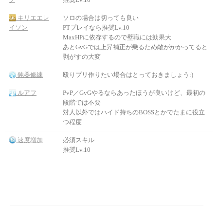
キリエエレ
ソロの場合は切っても良い
イソン
PTプレイなら推奨Lv.10
MaxHPに依存するので壁職には効果大
あとGvGでは上昇補正が乗るため敵がかかってると
剥がすの大変
鈍器修練
殴りプリ作りたい場合はとっておきましょう:)
ルアフ
PvP／GvGやるならあったほうが良いけど、最初の
段階では不要
対人以外ではハイド持ちのBOSSとかでたまに役立
つ程度
速度増加
必須スキル
推奨Lv.10