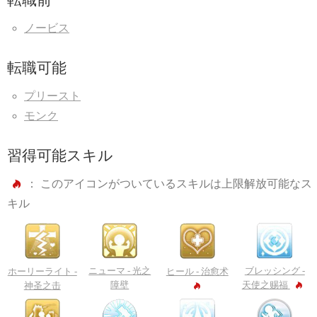
ノービス
転職可能
プリースト
モンク
習得可能スキル
： このアイコンがついているスキルは上限解放可能なス
キル
ニューマ -
光之
ブレッシング -
ホーリーライト -
ヒール -
治愈术
障壁
天使之赐福
神圣之击