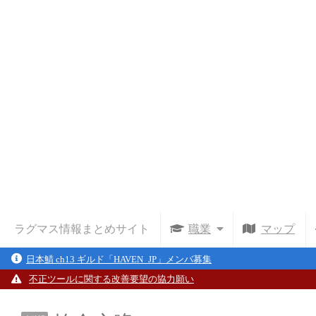
ラグマス情報まとめサイト
職業
マップ
日本鯖 ch13 ギルド「HAVEN_JP」メンバ募集
不正ツールに関する改善要望の協力願い