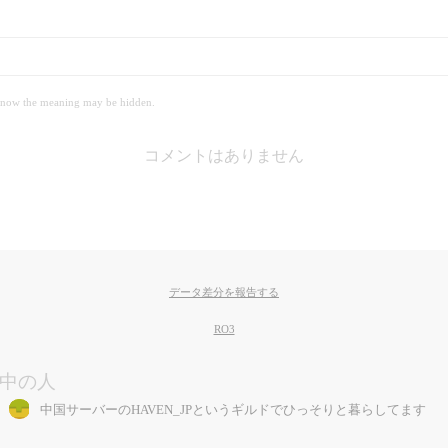
 meaning may be hidden.
コメントはありません
データ差分を報告する
RO3
中の人
中国サーバーのHAVEN_JPというギルドでひっそりと暮らしてます