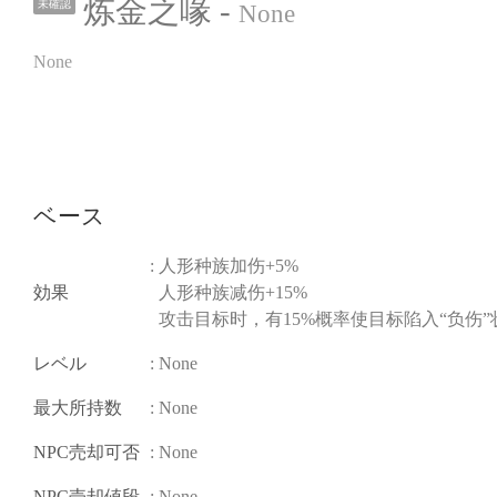
炼金之喙 -
未確認
None
None
ベース
: 人形种族加伤+5%
効果
人形种族减伤+15%
攻击目标时，有15%概率使目标陷入“负伤”
レベル
: None
最大所持数
: None
NPC売却可否
: None
NPC売却値段
: None