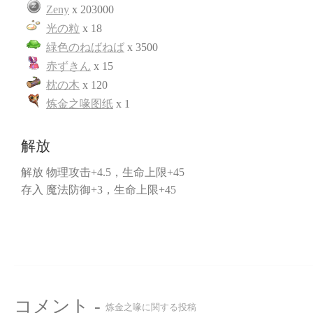
Zeny
x 203000
光の粒
x 18
緑色のねばねば
x 3500
赤ずきん
x 15
枕の木
x 120
炼金之喙图纸
x 1
解放
解放 物理攻击+4.5，生命上限+45
存入 魔法防御+3，生命上限+45
コメント -
炼金之喙に関する投稿