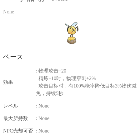
None
ベース
: 物理攻击+20
精炼+10时，物理穿刺+2%
効果
攻击目标时，有100%概率降低目标3%物伤减
免，持续5秒
レベル
: None
最大所持数
: None
NPC売却可否
: None