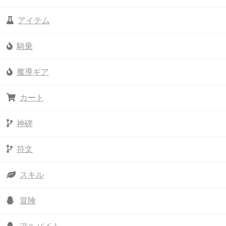
アイテム
騎乗
魔導ギア
カート
神碑
符文
スキル
冒険