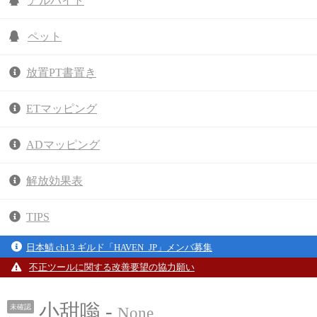
アルバイト
ペット
放置PT書置き
ETマッピング
ADマッピング
解放効果表
TIPS
日本鯖 ch13 ギルド「HAVEN_JP」メンバ募集
不正ツールに関する改善要望の協力願い
小甜嗡 -
未確認
None