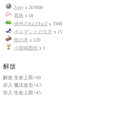
Zeny
x 203000
真珠
x 18
緑色のねばねば
x 3500
ボロマントの欠片
x 15
枕の木
x 120
小甜嗡图纸
x 1
解放
解放 生命上限+90
存入 魔法攻击+4.5
存入 生命上限+45