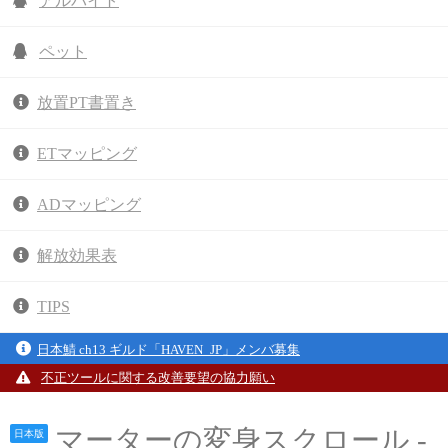
アルバイト
ペット
放置PT書置き
ETマッピング
ADマッピング
解放効果表
TIPS
日本鯖 ch13 ギルド「HAVEN_JP」メンバ募集
不正ツールに関する改善要望の協力願い
マーターの変身スクロール -
日本版