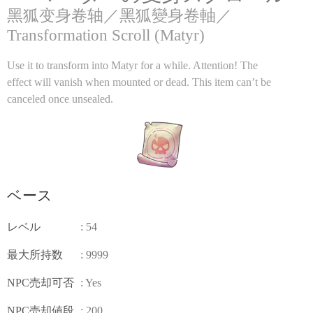
黑狐变身卷轴／黑狐變身卷軸／
Transformation Scroll (Matyr)
Use it to transform into Matyr for a while. Attention! The
effect will vanish when mounted or dead. This item can’t be
canceled once unsealed.
ベース
レベル
: 54
最大所持数
: 9999
NPC売却可否
: Yes
NPC売却値段
: 200