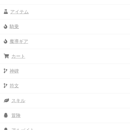
アイテム
騎乗
魔導ギア
カート
神碑
符文
スキル
冒険