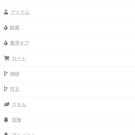
アイテム
騎乗
魔導ギア
カート
神碑
符文
スキル
冒険