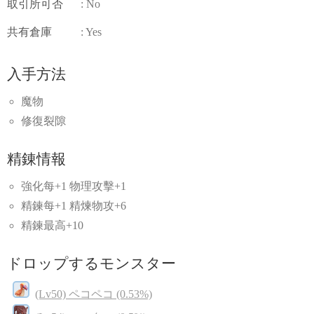
取引所可否
: No
共有倉庫
: Yes
入手方法
魔物
修復裂隙
精錬情報
強化每+1 物理攻擊+1
精鍊每+1 精煉物攻+6
精鍊最高+10
ドロップするモンスター
(Lv50) ペコペコ (0.53%)