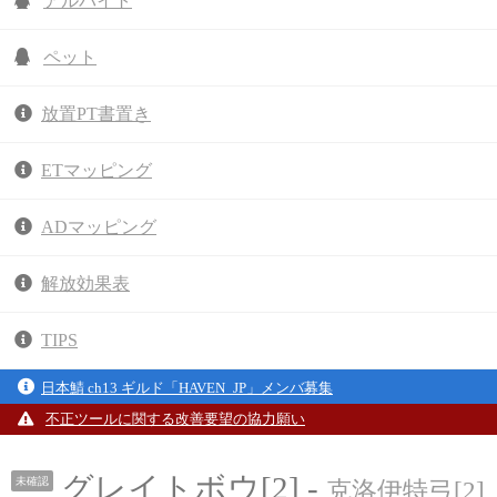
アルバイト
ペット
放置PT書置き
ETマッピング
ADマッピング
解放効果表
TIPS
日本鯖 ch13 ギルド「HAVEN_JP」メンバ募集
不正ツールに関する改善要望の協力願い
グレイトボウ[2] -
未確認
克洛伊特弓[2]