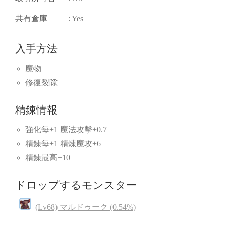
共有倉庫
: Yes
入手方法
魔物
修復裂隙
精錬情報
強化每+1 魔法攻擊+0.7
精鍊每+1 精煉魔攻+6
精鍊最高+10
ドロップするモンスター
(Lv68) マルドゥーク (0.54%)