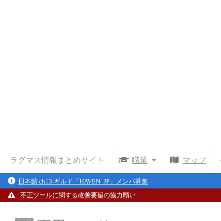
ラグマス情報まとめサイト
職業
マップ
日本鯖 ch13 ギルド「HAVEN_JP」メンバ募集
不正ツールに関する改善要望の協力願い