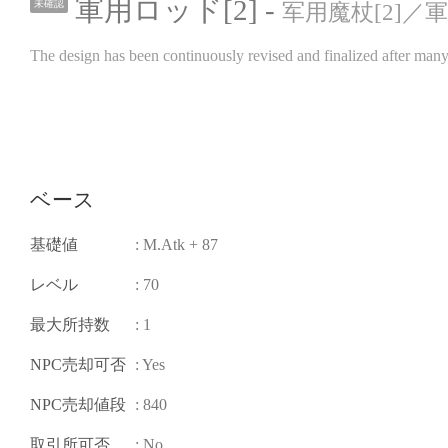
軍用ロッド[2] -
未確認
军用魔杖[2]／軍用魔
The design has been continuously revised and finalized after many
ベース
基礎値
: M.Atk + 87
レベル
: 70
最大所持数
: 1
NPC売却可否
: Yes
NPC売却値段
: 840
取引所可否
: No