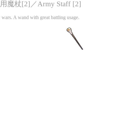
杖[2]／Army Staff [2]
 wars. A wand with great battling usage.