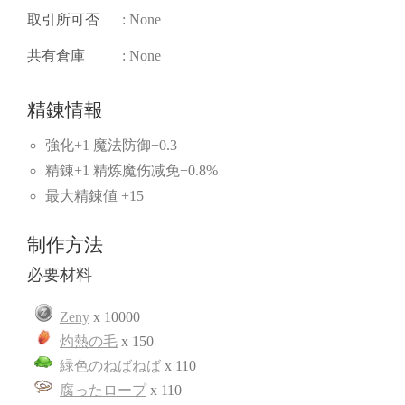
取引所可否
: None
共有倉庫
: None
精錬情報
強化+1 魔法防御+0.3
精錬+1 精炼魔伤减免+0.8%
最大精錬値 +15
制作方法
必要材料
Zeny
x 10000
灼熱の毛
x 150
緑色のねばねば
x 110
腐ったロープ
x 110