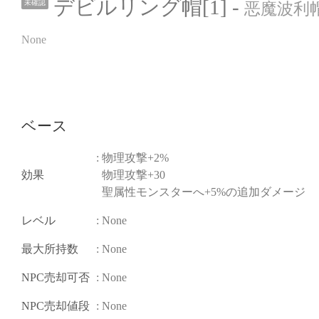
デビルリング帽[1] -
未確認
恶魔波利帽
None
ベース
: 物理攻撃+2%
効果
物理攻撃+30
聖属性モンスターへ+5%の追加ダメージ
レベル
: None
最大所持数
: None
NPC売却可否
: None
NPC売却値段
: None