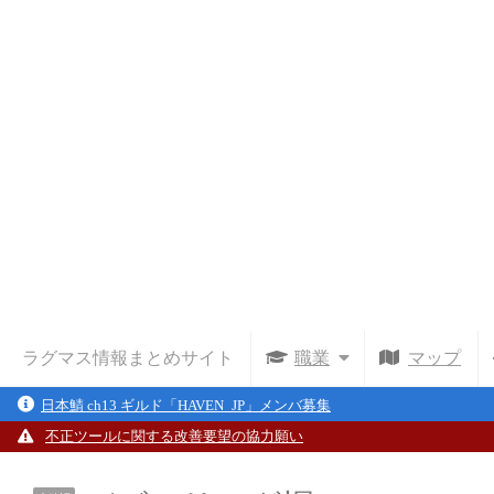
ラグマス情報まとめサイト
職業
マップ
日本鯖 ch13 ギルド「HAVEN_JP」メンバ募集
不正ツールに関する改善要望の協力願い