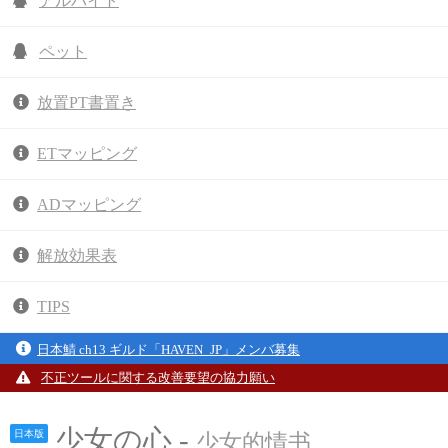
アルバイト
ペット
放置PT書置き
ETマッピング
ADマッピング
解放効果表
TIPS
日本鯖 ch13 ギルド「HAVEN_JP」メンバ募集
不正ツールに関する改善要望の協力願い
少女の心 -
日本版
少女的情书