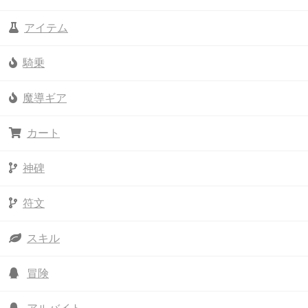
アイテム
騎乗
魔導ギア
カート
神碑
符文
スキル
冒険